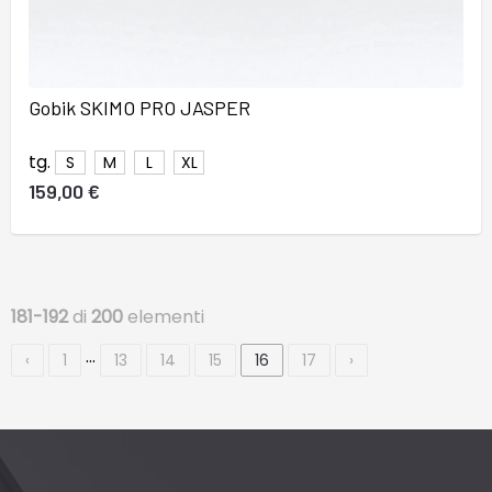
Gobik SKIMO PRO JASPER
tg.
S
M
L
XL
159,00 €
181-192
di
200
elementi
…
‹
1
13
14
15
16
17
›