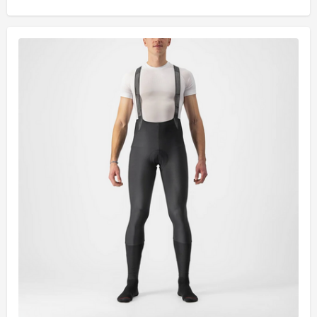
37
38
39
40
41
42
43
44
45
46