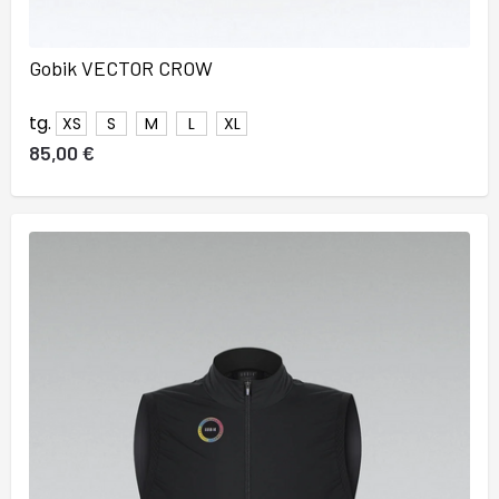
Gobik VECTOR CROW
tg.
XS
S
M
L
XL
85,00 €