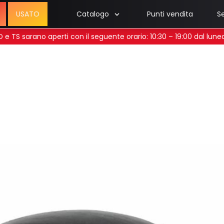
USATO
Catalogo
Punti vendita
Se
 UD e TS sarano aperti con il seguente orario: 10:30 – 19:00 dal lun