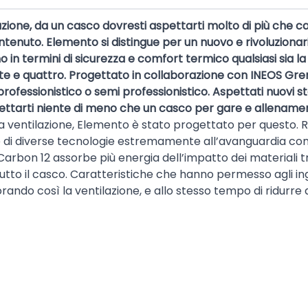
zione, da un casco dovresti aspettarti molto di più che 
enuto. Elemento si distingue per un nuovo e rivoluzionari
in termini di sicurezza e comfort termico qualsiasi sia la 
utte e quattro. Progettato in collaborazione con INEOS Gr
lo professionistico o semi professionistico. Aspettati nuovi 
ettarti niente di meno che un casco per gare e allenament
ventilazione, Elemento è stato progettato per questo. Ri
ne di diverse tecnologie estremamente all’avanguardia come
rbon 12 assorbe più energia dell’impatto dei materiali tr
tutto il casco. Caratteristiche che hanno permesso agli i
rando così la ventilazione, e allo stesso tempo di ridurre qu
è migliorata. Multipod è l’imbottitura proprietaria di KAS
istere meglio all’energia generata dagli impatti lineari e
 che offre la massima protezione dall’energia generata
applicata. OCTOFIT+ è il sistema di ritenzione di Elemento
re sicurezza e stabilità. La grafica riflettente sul retro aume