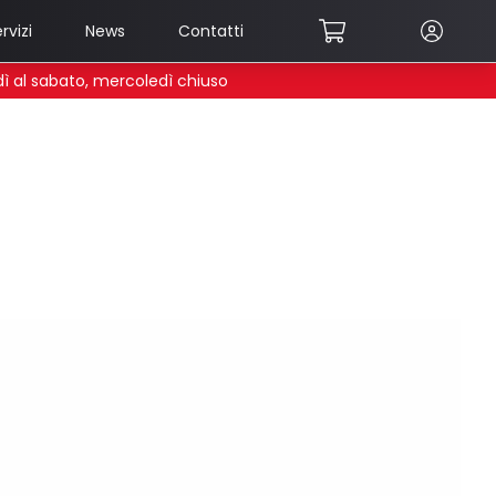
rvizi
News
Contatti
edì al sabato, mercoledì chiuso