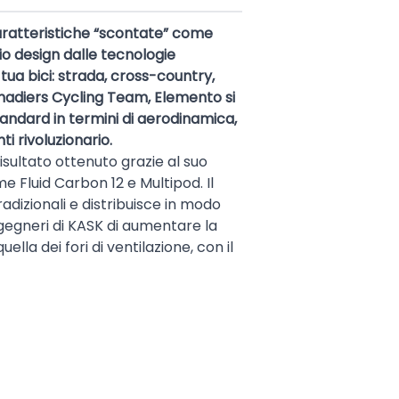
caratteristiche “scontate” come
o design dalle tecnologie
tua bici: strada, cross-country,
enadiers Cycling Team, Elemento si
standard in termini di aerodinamica,
i rivoluzionario.
sultato ottenuto grazie al suo
 Fluid Carbon 12 e Multipod. Il
adizionali e distribuisce in modo
ngegneri di KASK di aumentare la
ella dei fori di ventilazione, con il
K stampata in 3D. Il materiale
 rotazionali. Multipod ha un
 dall’impatto indipendentemente
 che permette una regolazione molto
nta la visibilità durante l’uscita.