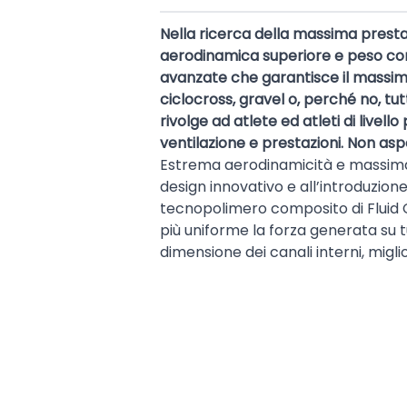
Nella ricerca della massima presta
aerodinamica superiore e peso cont
avanzate che garantisce il massimo 
ciclocross, gravel o, perché no, t
rivolge ad atlete ed atleti di livel
ventilazione e prestazioni. Non asp
Estrema aerodinamicità e massima 
design innovativo e all’introduzio
tecnopolimero composito di Fluid Ca
più uniforme la forza generata su 
dimensione dei canali interni, miglio
risultato che anche l’aerodinamica 
elastomero permette al casco di res
comportamento isotropo. Significa
dalla direzione da cui la forza è 
più fine, il che si traduce in maggio