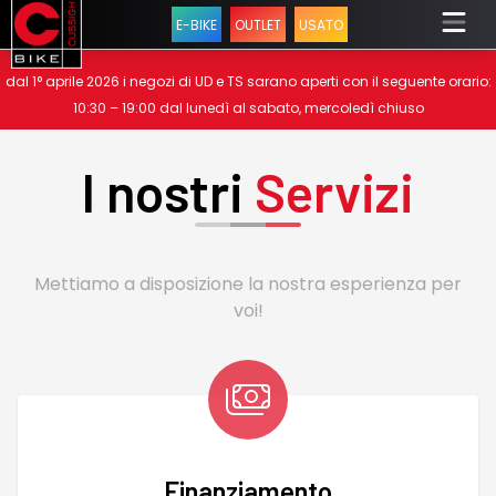
E-BIKE
OUTLET
USATO
dal 1° aprile 2026 i negozi di UD e TS sarano aperti con il seguente orario:
10:30 – 19:00 dal lunedì al sabato, mercoledì chiuso
I nostri
Servizi
Mettiamo a disposizione la nostra esperienza per
voi!
Finanziamento