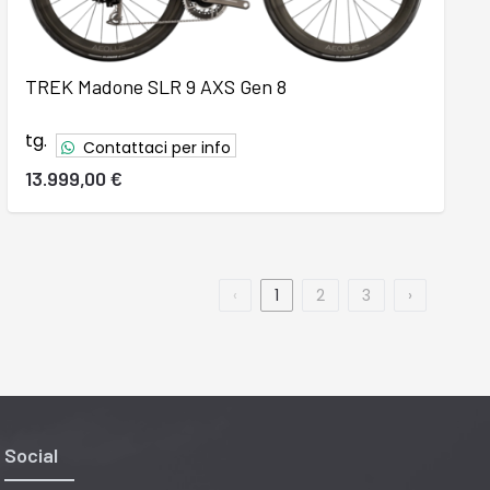
TREK Madone SLR 9 AXS Gen 8
tg.
Contattaci per info
13.999,00 €
‹
1
2
3
›
Social