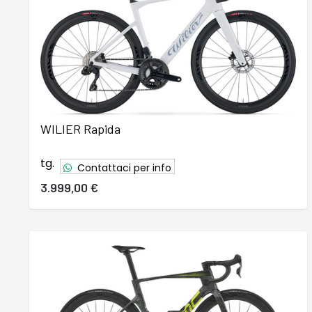
WILIER Rapida
tg.
Contattaci per info
3.999,00 €
37
38
39
40
41
42
43
44
45