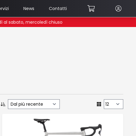
rvizi
News
Contatti
edì al sabato, mercoledì chiuso