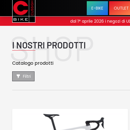
E-BIKE
OUTLET
se menu
dal 1° aprile 2026 i negozi di
SHOP
I NOSTRI PRODOTTI
Catalogo prodotti
Filtri