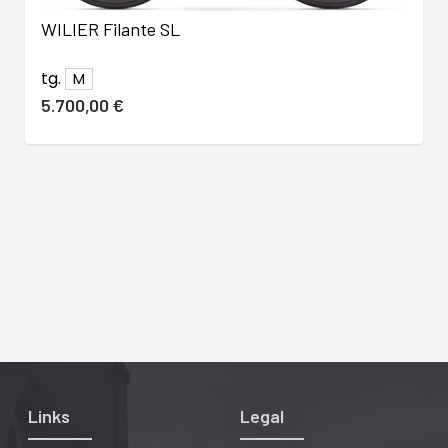
WILIER Filante SL
tg.
M
5.700,00 €
Links
Legal