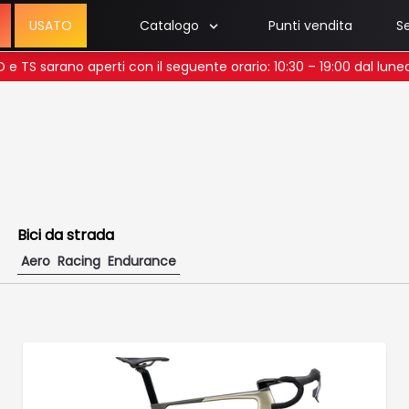
USATO
Catalogo
Punti vendita
Se
 UD e TS sarano aperti con il seguente orario: 10:30 – 19:00 dal lun
Bici da strada
Aero
Racing
Endurance