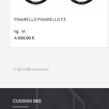
PINARELLO PINARELLO F3
tg.
M
4.500,00 €
1-12
di
35
elementi
CUSSIGH BIKE