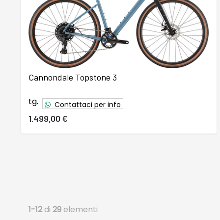
Cannondale Topstone 3
tg.
Contattaci per info
1.499,00 €
1-12
di
29
elementi