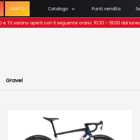
USATO
Catalogo
Punti vendita
Se
 UD e TS sarano aperti con il seguente orario: 10:30 – 19:00 dal lun
Gravel