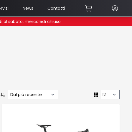
rvizi
News
Contatti
edì al sabato, mercoledì chiuso