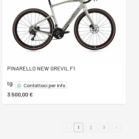
PINARELLO NEW GREVIL F1
tg.
Contattaci per info
3.500,00 €
‹
1
2
3
›