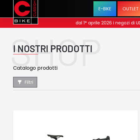
E-BIKE
OUTLET
se menu
dal 1° aprile 2026 i negozi di
SHOP
I NOSTRI PRODOTTI
Catalogo prodotti
Filtri