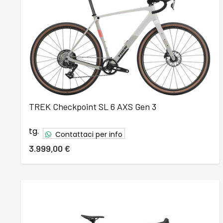
TREK Checkpoint SL 6 AXS Gen 3
tg.
Contattaci per info
3.999,00 €
37
38
39
40
41
42
43
44
45