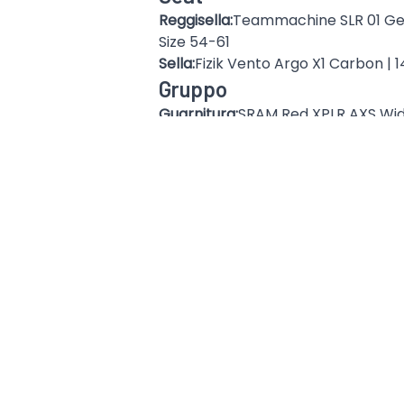
Reggisella:
Teammachine SLR 01 Gen
Size 54-61
Sella:
Fizik Vento Argo X1 Carbon |
Gruppo
Guarnitura:
SRAM Red XPLR AXS Wi
Corona:
42T
Potenziometro:
SRAM Red XPLR AX
Pacco pignoni:
SRAM Red XPLR (CS-
Ingranaggi:
10-46T
Catena:
SRAM RED (CN-RED-E1)
Cambio:
SRAM Red XPLR AXS (RD-R
Comandi:
SRAM Red AXS (ED-RED-E
Rapporti:
1 x 13
Movimento centrale:
SRAM DUB T47
Freni
Leve Freno / Pinze:
SRAM Red AXS (
Dischi freno:
SRAM Paceline X Roto
Diametro dischi:
160 / 160mm