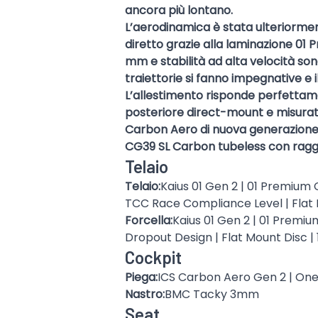
ancora più lontano.
L’aerodinamica è stata ulteriormen
diretto grazie alla laminazione 01
mm e stabilità ad alta velocità sono
traiettorie si fanno impegnative e 
L’allestimento risponde perfettam
posteriore direct-mount e misurato
Carbon Aero di nuova generazione m
CG39 SL Carbon tubeless con raggi 
Telaio
Telaio:
Kaius 01 Gen 2 | 01 Premium
TCC Race Compliance Level | Flat 
Forcella:
Kaius 01 Gen 2 | 01 Premi
Dropout Design | Flat Mount Disc |
Cockpit
Piega:
ICS Carbon Aero Gen 2 | One
Nastro:
BMC Tacky 3mm
Seat