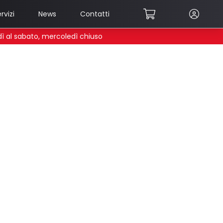
rvizi
News
Contatti
edì al sabato, mercoledì chiuso