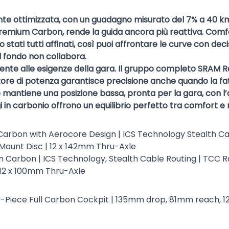
te ottimizzata, con un guadagno misurato del 7% a 40 km/
 Premium Carbon, rende la guida ancora più reattiva. Comfo
 stati tutti affinati, così puoi affrontare le curve con de
il fondo non collabora.
ente alle esigenze della gara. Il gruppo completo SRAM
re di potenza garantisce precisione anche quando la fatica
antiene una posizione bassa, pronta per la gara, con l’an
in carbonio offrono un equilibrio perfetto tra comfort e 
 Carbon with Aerocore Design | ICS Technology Stealth Cab
Mount Disc | 12 x 142mm Thru-Axle
um Carbon | ICS Technology, Stealth Cable Routing | TCC 
 12 x 100mm Thru-Axle
-Piece Full Carbon Cockpit | 135mm drop, 81mm reach, 12