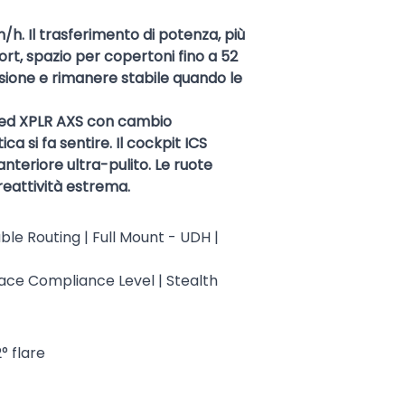
h. Il trasferimento di potenza, più
rt, spazio per copertoni fino a 52
cisione e rimanere stabile quando le
 Red XPLR AXS con cambio
 si fa sentire. Il cockpit ICS
teriore ultra-pulito. Le ruote
reattività estrema.
le Routing | Full Mount - UDH |
Race Compliance Level | Stealth
° flare