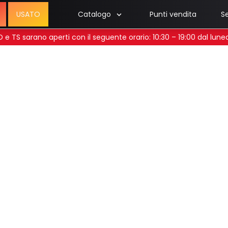
USATO
Catalogo
Punti vendita
Se
 UD e TS sarano aperti con il seguente orario: 10:30 – 19:00 dal lun