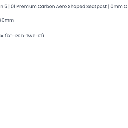
 5 | 01 Premium Carbon Aero Shaped Seatpost | 0mm Of
 140mm
de (FC-RED-1WP-E1)
S Power Meter (FC-RED-1WP-E1)
XG-1391-E1)
ED-1E-E1)
1)
 85.5 Road Wide Bottom Bracket (BB-DUB-T47-A1)
ED-RED-E1)
r (RT-PLN-X-A1)