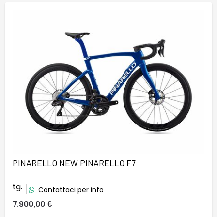
PINARELLO NEW PINARELLO F7
tg.
Contattaci per info
7.900,00 €
37
38
39
40
41
42
43
44
45
46