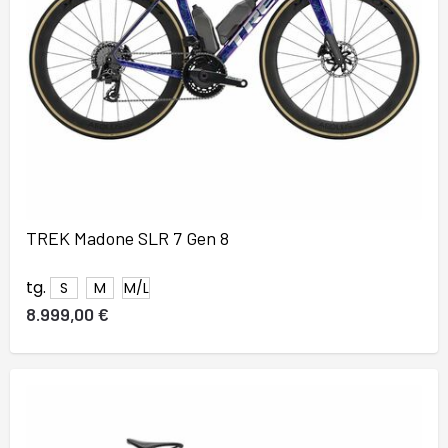
TREK Madone SLR 7 Gen 8
tg.
S
M
M/L
8.999,00 €