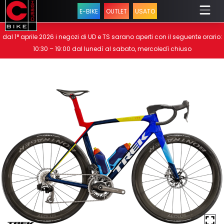
E-BIKE
OUTLET
USATO
dal 1° aprile 2026 i negozi di UD e TS sarano aperti con il seguente orario:
10:30 – 19:00 dal lunedì al sabato, mercoledì chiuso