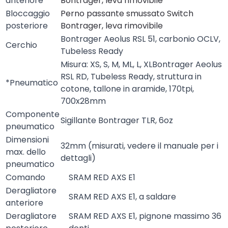
anteriore
Bontrager, leva rimovibile
Bloccaggio
Perno passante smussato Switch
posteriore
Bontrager, leva rimovibile
Bontrager Aeolus RSL 51, carbonio OCLV,
Cerchio
Tubeless Ready
Misura: XS, S, M, ML, L, XLBontrager Aeolus
RSL RD, Tubeless Ready, struttura in
*Pneumatico
cotone, tallone in aramide, 170tpi,
700x28mm
Componente
Sigillante Bontrager TLR, 6oz
pneumatico
Dimensioni
32mm (misurati, vedere il manuale per i
max. dello
dettagli)
pneumatico
Comando
SRAM RED AXS E1
Deragliatore
SRAM RED AXS E1, a saldare
anteriore
Deragliatore
SRAM RED AXS E1, pignone massimo 36