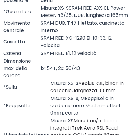
posteriore
denti
Misura: XS, SSRAM RED AXS E1, Power
*Guarnitura
Meter, 48/35, DUB, lunghezza 165mm
Movimento
SRAM DUB, T47 filettato, cuscinetto
centrale
interno
SRAM RED XG-1290 E1, 10-33, 12
Cassetta
velocità
Catena
SRAM RED E1, 12 velocità
Dimensione
max. della
1x: 54T, 2x: 56/43
corona
Misura: XS, S
Aeolus RSL, binari in
*Sella
carbonio, larghezza 155mm
Misura: XS, S, MReggisella in
*Reggisella
carbonio aero Madone, offset
0mm, corto
Misura: XS
Manubrio/attacco
integrati Trek Aero RSL Road,