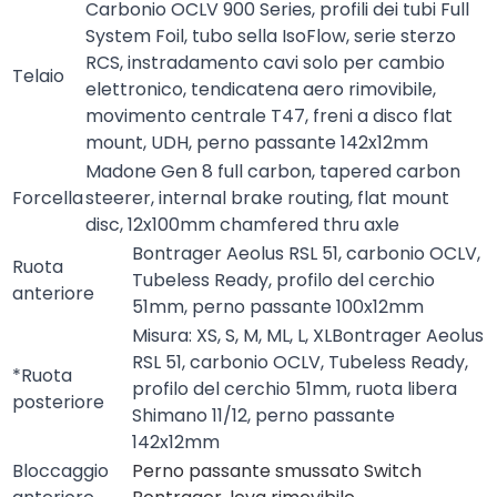
Carbonio OCLV 900 Series, profili dei tubi Full
System Foil, tubo sella IsoFlow, serie sterzo
RCS, instradamento cavi solo per cambio
Telaio
elettronico, tendicatena aero rimovibile,
movimento centrale T47, freni a disco flat
mount, UDH, perno passante 142x12mm
Madone Gen 8 full carbon, tapered carbon
Forcella
steerer, internal brake routing, flat mount
disc, 12x100mm chamfered thru axle
Bontrager Aeolus RSL 51, carbonio OCLV,
Ruota
Tubeless Ready, profilo del cerchio
anteriore
51mm, perno passante 100x12mm
Misura: XS, S, M, ML, L, XLBontrager Aeolus
RSL 51, carbonio OCLV, Tubeless Ready,
*Ruota
profilo del cerchio 51mm, ruota libera
posteriore
Shimano 11/12, perno passante
142x12mm
Bloccaggio
Perno passante smussato Switch