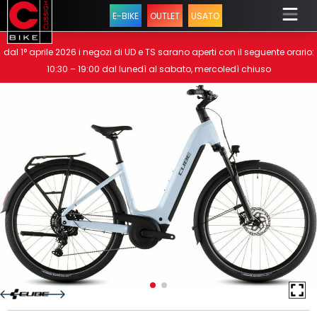
E-BIKE
OUTLET
USATO
dal 1° aprile 2026 i negozi di UD e TS sarano aperti con il seguente orario:
10:30 – 19:00 dal lunedì al sabato, mercoledì chiuso