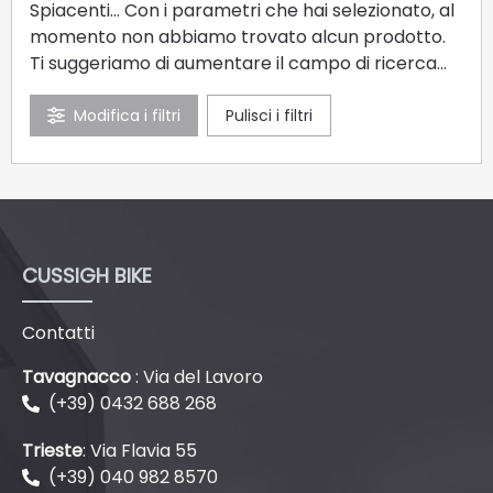
Spiacenti... Con i parametri che hai selezionato, al
momento non abbiamo trovato alcun prodotto.
Ti suggeriamo di aumentare il campo di ricerca...
Modifica i filtri
Pulisci i filtri
37
38
39
40
41
42
43
44
45
46
CUSSIGH BIKE
Contatti
Tavagnacco
: Via del Lavoro
(+39) 0432 688 268
Trieste
: Via Flavia 55
(+39) 040 982 8570