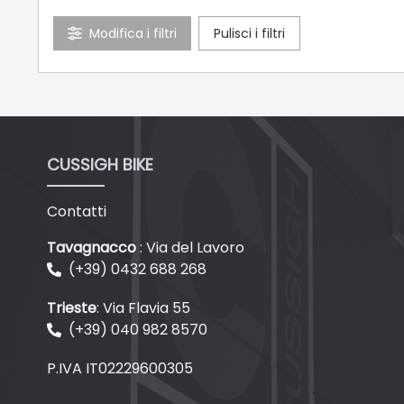
Modifica i filtri
Pulisci i filtri
37
38
39
40
41
42
43
44
45
CUSSIGH BIKE
Contatti
Tavagnacco
: Via del Lavoro
(+39) 0432 688 268
Trieste
: Via Flavia 55
(+39) 040 982 8570
P.IVA IT02229600305