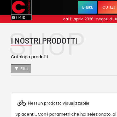
E-BIKE
OUTLET
se menu
dal 1° aprile 2026 i negozi di
SHOP
I NOSTRI PRODOTTI
Catalogo prodotti
Filtri
Nessun prodotto visualizzabile
Info
Spiacenti... Con i parametri che hai selezionato,